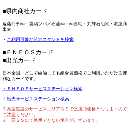
■県内商社カード
遠藤商事㈱・置賜ツバメ石油㈱・㈱喜助・丸輝石油㈱・港屋商
事㈱
・
ご利用可能な給油スタンドを検索
■ＥＮＥＯＳカード
■出光カード
日本全国、どこで給油しても組合員価格でご利用いただける便
利なカードです。
・ＥＮＥＯＳサービスステーション検索
・出光サービスステーション検索
※高速道路のサービスエリアＳＳでは店頭価格となりますので
ご注意ください。
※一部ＳＳにて使用できない場合がございます。