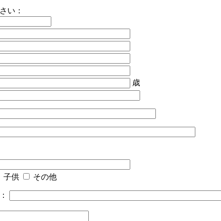
さい：
歳
子供
その他
）：